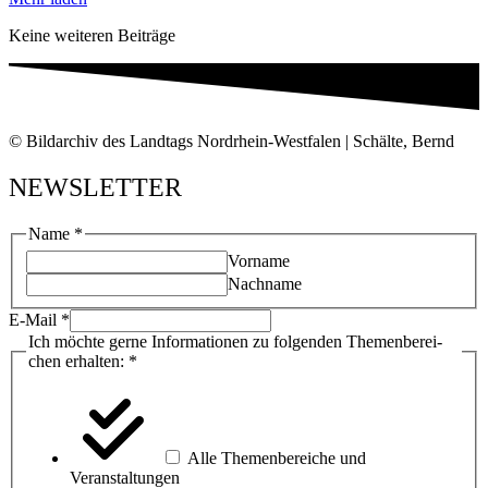
Kei­ne wei­te­ren Beiträge
© Bild­ar­chiv des Land­tags Nord­rhein-West­fa­len | Schäl­te, Bernd
NEWSLETTER
Name
*
Vor­na­me
Nach­na­me
E‑Mail
*
Ich möch­te ger­ne Infor­ma­tio­nen zu fol­gen­den The­men­be­rei­
chen erhal­ten:
*
Alle The­men­be­rei­che und
Veranstaltungen