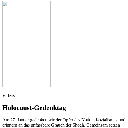
Vide­os
Holocaust-Gedenktag
Am 27. Janu­ar geden­ken wir der Opfer des Natio­nal­so­zia­lis­mus und
erin­nern an das unfass­ba­re Grau­en der Sho­ah. Gemein­sam set­zen