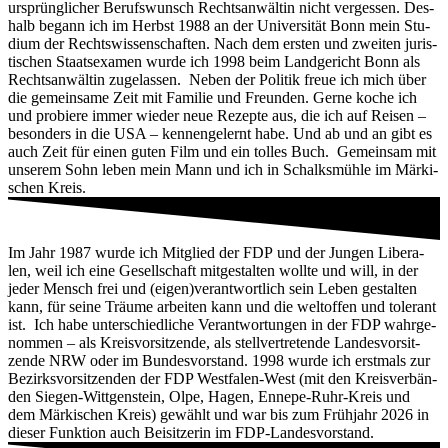
ursprüng­li­cher Berufs­wunsch Rechts­an­wäl­tin nicht ver­ges­sen. Des­
halb begann ich im Herbst 1988 an der Uni­ver­si­tät Bonn mein Stu­
di­um der Rechts­wis­sen­schaf­ten. Nach dem ers­ten und zwei­ten juris­
ti­schen Staats­examen wur­de ich 1998 beim Land­ge­richt Bonn als
Rechts­an­wäl­tin zuge­las­sen. Neben der Poli­tik freue ich mich über
die gemein­sa­me Zeit mit Fami­lie und Freun­den. Ger­ne koche ich
und pro­bie­re immer wie­der neue Rezep­te aus, die ich auf Rei­sen –
beson­ders in die USA – ken­nen­ge­lernt habe. Und ab und an gibt es
auch Zeit für einen guten Film und ein tol­les Buch. Gemein­sam mit
unse­rem Sohn leben mein Mann und ich in Schalks­müh­le im Mär­ki­
schen Kreis.
Im Jahr 1987 wur­de ich Mit­glied der FDP und der Jun­gen Libe­ra­
len, weil ich eine Gesell­schaft mit­ge­stal­ten woll­te und will, in der
jeder Mensch frei und (eigen)verantwortlich sein Leben gestal­ten
kann, für sei­ne Träu­me arbei­ten kann und die welt­of­fen und tole­rant
ist. Ich habe unter­schied­li­che Ver­ant­wor­tun­gen in der FDP wahr­ge­
nom­men – als Kreis­vor­sit­zen­de, als stell­ver­tre­ten­de Lan­des­vor­sit­
zen­de NRW oder im Bun­des­vor­stand. 1998 wur­de ich erst­mals zur
Bezirks­vor­sit­zen­den der FDP West­fa­len-West (mit den Kreis­ver­bän­
den Sie­gen-Witt­gen­stein, Olpe, Hagen, Enne­pe-Ruhr-Kreis und
dem Mär­ki­schen Kreis) gewählt und war bis zum Früh­jahr 2026 in
die­ser Funk­ti­on auch Bei­sit­ze­rin im FDP-Landesvorstand.