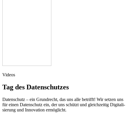
Vide­os
Tag des Datenschutzes
Daten­schutz – ein Grund­recht, das uns alle betrifft! Wir set­zen uns
für einen Daten­schutz ein, der uns schützt und gleich­zei­tig Digi­ta­li­
sie­rung und Inno­va­ti­on ermöglicht.