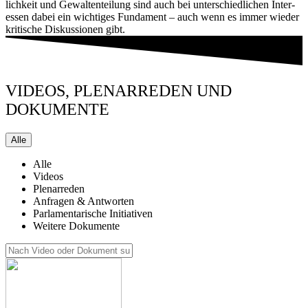
lich­keit und Gewal­ten­tei­lung sind auch bei unter­schied­li­chen Inter­
es­sen dabei ein wich­ti­ges Fun­da­ment – auch wenn es immer wie­der
kri­ti­sche Dis­kus­sio­nen gibt.
VIDEOS, PLENARREDEN UND
DOKUMENTE
Alle
Alle
Vide­os
Ple­nar­re­den
Anfra­gen & Antworten
Par­la­men­ta­ri­sche Initiativen
Wei­te­re Dokumente