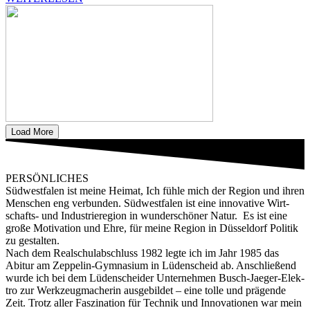
Load More
PERSÖNLICHES
Süd­west­fa­len ist mei­ne Hei­mat, Ich füh­le mich der Regi­on und ihren
Men­schen eng ver­bun­den. Süd­west­fa­len ist eine inno­va­ti­ve Wirt­
schafts- und Indus­trie­re­gi­on in wun­der­schö­ner Natur. Es ist eine
gro­ße Moti­va­ti­on und Ehre, für mei­ne Regi­on in Düs­sel­dorf Poli­tik
zu gestalten.
Nach dem Real­schul­ab­schluss 1982 leg­te ich im Jahr 1985 das
Abitur am Zep­pe­lin-Gym­na­si­um in Lüden­scheid ab. Anschlie­ßend
wur­de ich bei dem Lüden­schei­der Unter­neh­men Busch-Jae­ger-Elek­
tro zur Werk­zeug­ma­che­rin aus­ge­bil­det – eine tol­le und prä­gen­de
Zeit. Trotz aller Fas­zi­na­ti­on für Tech­nik und Inno­va­tio­nen war mein