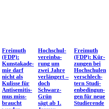
Frei­muth
Hoch­schul­
Frei­muth
(FDP):
ver­ein­ba­
(FDP): Kür­
Kunst­aka­de­
rung um
zun­gen bei
mie darf
zwei Jah­re
Hoch­schu­len
nicht als
ver­län­gert –
ver­schlech­
Kulis­se für
doch
tern Stu­di­
Anti­se­mi­tis­
Schwarz-
en­be­din­gun­
mus miss­
Grün
gen für neue
braucht
sägt ab 1.
Studierende