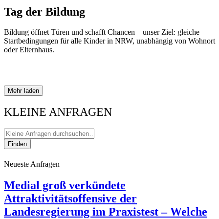
Tag der Bildung
Bil­dung öff­net Türen und schafft Chan­cen – unser Ziel: glei­che
Start­be­din­gun­gen für alle Kin­der in NRW, unab­hän­gig von Wohn­ort
oder Elternhaus.
Mehr laden
KLEINE ANFRAGEN
Finden
Neueste Anfragen
Medial groß verkündete
Attraktivitätsoffensive der
Landesregierung im Praxistest – Welche