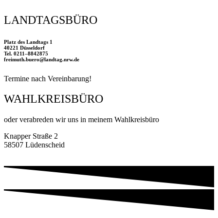
LANDTAGSBÜRO
Platz des Landtags 1
40221 Düsseldorf
Tel. 0211–8842875
freimuth.buero@landtag.nrw.de
Ter­mi­ne nach Vereinbarung!
WAHLKREISBÜRO
oder ver­ab­re­den wir uns in mei­nem Wahlkreisbüro
Knap­per Stra­ße 2
58507 Lüden­scheid