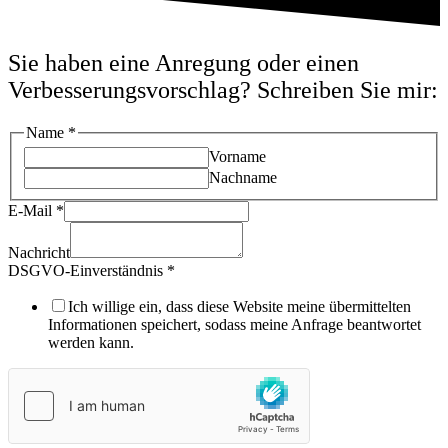
Sie haben eine Anregung oder einen
Verbesserungsvorschlag? Schreiben Sie mir:
Name
*
Vor­na­me
Nach­na­me
E‑Mail
*
Nach­richt
DSGVO-Ein­ver­ständ­nis
*
Ich wil­li­ge ein, dass die­se Web­site mei­ne über­mit­tel­ten
Infor­ma­tio­nen spei­chert, sodass mei­ne Anfra­ge beant­wor­tet
wer­den kann.