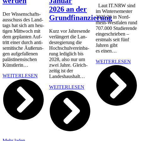
werden
Janu­ar
Laut IT.NRW sind
2026 an der
im Win­ter­se­mes­ter
Der Wis­sen­schafts­
Grundfinanzierung
2025⁄26 in Nor­d­
aus­schuss des Land­
rhein-Wes­t­­fa­­len rund
tags hat sich am heu­
707.000 Stu­die­ren­de
ti­gen Mitt­woch mit
Kurz vor Jah­res­en­de
ein­ge­schrie­ben –
dem geplan­ten Auf­
ver­län­gert die Lan­
erst­mals seit fünf
tritt einer durch anti­
des­re­gie­rung die
Jah­ren gibt
se­mi­ti­sche Äuße­run­
Hoch­schul­ver­ein­ba­
es einen…
gen auf­ge­fal­le­nen
rung ledig­lich bis
paläs­ti­nen­si­schen
2028, also nur um
WEI­TER­LE­SEN
Künstlerin…
zwei Jah­re. Gleich­
zei­tig ist der
WEI­TER­LE­SEN
Landeshaushalt…
WEI­TER­LE­SEN
Mehr laden