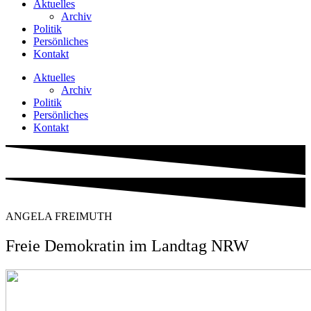
Aktu­el­les
Archiv
Poli­tik
Per­sön­li­ches
Kon­takt
Aktu­el­les
Archiv
Poli­tik
Per­sön­li­ches
Kon­takt
ANGE­LA FREIMUTH
Freie Demokratin im Landtag NRW