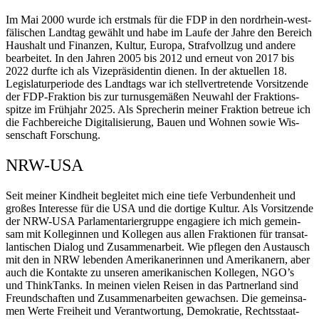
Im Mai 2000 wur­de ich erst­mals für die FDP in den nord­rhein-west­
fä­li­schen Land­tag gewählt und habe im Lau­fe der Jah­re den Bereich
Haus­halt und Finan­zen, Kul­tur, Euro­pa, Straf­voll­zug und ande­re
bear­bei­tet. In den Jah­ren 2005 bis 2012 und erneut von 2017 bis
2022 durf­te ich als Vize­prä­si­den­tin die­nen. In der aktu­el­len 18.
Legis­la­tur­pe­ri­ode des Land­tags war ich stell­ver­tre­ten­de Vor­sit­zen­de
der FDP-Frak­ti­on bis zur tur­nus­ge­mä­ßen Neu­wahl der Frak­ti­ons­
spit­ze im Früh­jahr 2025. Als Spre­che­rin mei­ner Frak­ti­on betreue ich
die Fach­be­rei­che Digi­ta­li­sie­rung, Bau­en und Woh­nen sowie Wis­
sen­schaft Forschung.
NRW-USA
Seit mei­ner Kind­heit beglei­tet mich eine tie­fe Ver­bun­den­heit und
gro­ßes Inter­es­se für die USA und die dor­ti­ge Kul­tur. Als Vor­sit­zen­de
der NRW-USA Par­la­men­ta­ri­er­grup­pe enga­gie­re ich mich gemein­
sam mit Kol­le­gin­nen und Kol­le­gen aus allen Frak­tio­nen für trans­at­
lan­ti­schen Dia­log und Zusam­men­ar­beit. Wie pfle­gen den Aus­tausch
mit den in NRW leben­den Ame­ri­ka­ne­rin­nen und Ame­ri­ka­nern, aber
auch die Kon­tak­te zu unse­ren ame­ri­ka­ni­schen Kol­le­gen, NGO’s
und ThinkTanks. In mei­nen vie­len Rei­sen in das Part­ner­land sind
Freund­schaf­ten und Zusam­men­ar­bei­ten gewach­sen. Die gemein­sa­
men Wer­te Frei­heit und Ver­ant­wor­tung, Demo­kra­tie, Rechts­staat­