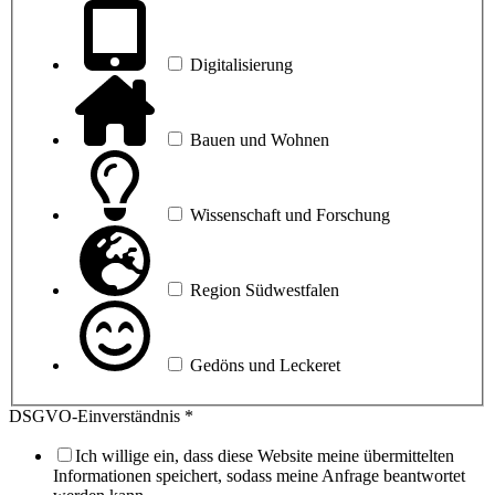
Digi­ta­li­sie­rung
Bau­en und Wohnen
Wis­sen­schaft und Forschung
Regi­on Südwestfalen
Gedöns und Leckeret
DSGVO-Ein­ver­ständ­nis
*
Ich wil­li­ge ein, dass die­se Web­site mei­ne über­mit­tel­ten
Infor­ma­tio­nen spei­chert, sodass mei­ne Anfra­ge beant­wor­tet