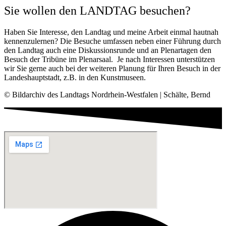
Sie wollen den LANDTAG besuchen?
Haben Sie Inter­es­se, den Land­tag und mei­ne Arbeit ein­mal haut­nah
ken­nen­zu­ler­nen? Die Besu­che umfas­sen neben einer Füh­rung durch
den Land­tag auch eine Dis­kus­si­ons­run­de und an Ple­nar­ta­gen den
Besuch der Tri­bü­ne im Ple­nar­saal. Je nach Inter­es­sen unter­stüt­zen
wir Sie ger­ne auch bei der wei­te­ren Pla­nung für Ihren Besuch in der
Lan­des­haupt­stadt, z.B. in den Kunstmuseen.
© Bild­ar­chiv des Land­tags Nord­rhein-West­fa­len | Schäl­te, Bernd