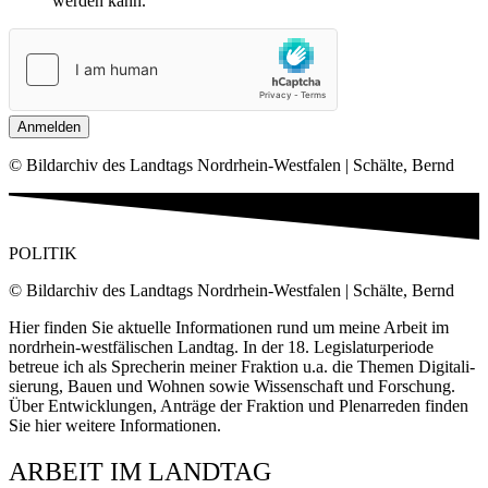
wer­den kann.
Anmelden
© Bild­ar­chiv des Land­tags Nord­rhein-West­fa­len | Schäl­te, Bernd
POLITIK
© Bild­ar­chiv des Land­tags Nord­rhein-West­fa­len | Schäl­te, Bernd
Hier fin­den Sie aktu­el­le Infor­ma­tio­nen rund um mei­ne Arbeit im
nord­rhein-west­fä­li­schen Land­tag. In der 18. Legis­la­tur­pe­ri­ode
betreue ich als Spre­che­rin mei­ner Frak­ti­on u.a. die The­men Digi­ta­li­
sie­rung, Bau­en und Woh­nen sowie Wis­sen­schaft und For­schung.
Über Ent­wick­lun­gen, Anträ­ge der Frak­ti­on und Ple­nar­re­den fin­den
Sie hier wei­te­re Informationen.
ARBEIT IM LANDTAG