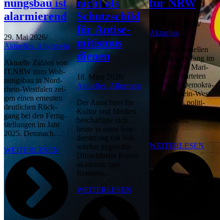
nungs­bau ist
nicht als
für NRW
alarmierend
Schutz­schild
22. Janu­ar 2026
/
für Anti­se­
Aktu­el­les
29. Mai 2026
/
mi­tis­mus
Aktu­el­les
,
All­ge­mein
Beim tra­di­tio­nel­len
dienen
Neu­jahrs­emp­fang im
Aktu­el­le Zah­len von
Düs­sel­dor­fer Mari­
IT.NRW zum Woh­
tim Hotel star­te­ten
18. März 2026
/
nungs­bau in Nor­d­
die Frei­en Demo­kra­
Aktu­el­les
,
All­ge­mein
rhein-Wes­t­­fa­­len zei­
ten Nor­d­rhein-Wes­t­­
gen einen erneu­ten
Der Aus­schuss für
fa­­len in das poli­ti­
deut­li­chen Rück­
Kul­tur und Medi­en
sche Jahr 2026. Vor
gang bei den Fer­tig­
beschäf­tig­te sich
über tau­send
stel­lun­gen im Jahr
heu­te in einer Son­
Gästen…
2025. Demnach…
der­sit­zung mit Vor­
WEI­TER­LE­SEN
wür­fen gegen die
WEI­TER­LE­SEN
Düs­sel­dor­fer Kunst­
aka­de­mie und
Rektorin…
WEI­TER­LE­SEN