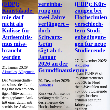
(FDP):
ver­ein­ba­
(FDP): Kür­
Kunst­aka­de­
rung um
zun­gen bei
mie darf
zwei Jah­re
Hoch­schu­len
nicht als
ver­län­gert –
ver­schlech­
Kulis­se für
doch
tern Stu­di­
Anti­se­mi­tis­
Schwarz-
en­be­din­gun­
mus miss­
Grün
gen für neue
braucht
sägt ab 1.
Studierende
werden
Janu­ar
27. Novem­ber 2025
/
2026 an der
Aktu­el­les
21. Janu­ar 2026
/
Grundfinanzierung
Aktu­el­les
,
All­ge­mein
Laut IT.NRW sind
im Win­ter­se­mes­ter
Der Wis­sen­schafts­
20. Dezem­ber 2025
/
2025⁄26 in Nor­d­
aus­schuss des Land­
Aktu­el­les
rhein-Wes­t­­fa­­len rund
tags hat sich am heu­
707.000 Stu­die­ren­de
ti­gen Mitt­woch mit
Kurz vor Jah­res­en­de
ein­ge­schrie­ben –
dem geplan­ten Auf­
ver­län­gert die Lan­
erst­mals seit fünf
tritt einer durch anti­
des­re­gie­rung die
Jah­ren gibt
se­mi­ti­sche Äuße­run­
Hoch­schul­ver­ein­ba­
es einen…