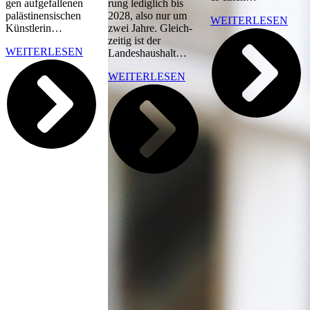
gen auf­ge­fal­le­nen
rung ledig­lich bis
paläs­ti­nen­si­schen
2028, also nur um
WEI­TER­LE­SEN
Künstlerin…
zwei Jah­re. Gleich­
zei­tig ist der
WEI­TER­LE­SEN
Landeshaushalt…
WEI­TER­LE­SEN