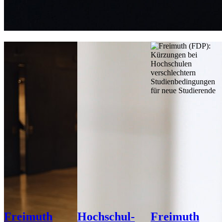
Frei­muth
Hoch­schul­
Frei­muth