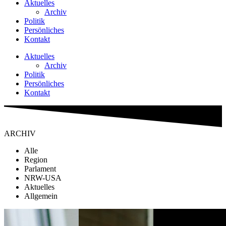
Aktu­el­les
Archiv
Poli­tik
Per­sön­li­ches
Kon­takt
Aktu­el­les
Archiv
Poli­tik
Per­sön­li­ches
Kon­takt
ARCHIV
Alle
Regi­on
Par­la­ment
NRW-USA
Aktu­el­les
All­ge­mein