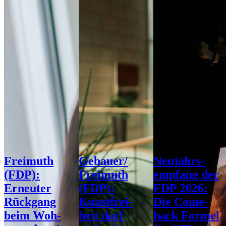
Frei­muth
Gebauer/​​
Neu­jahrs­
(FDP):
Freimuth
emp­fang der
Erneu­ter
(FDP):
FDP 2026:
Rück­gang
Kunst­frei­
Die Come­
beim Woh­
heit darf
back For­mel