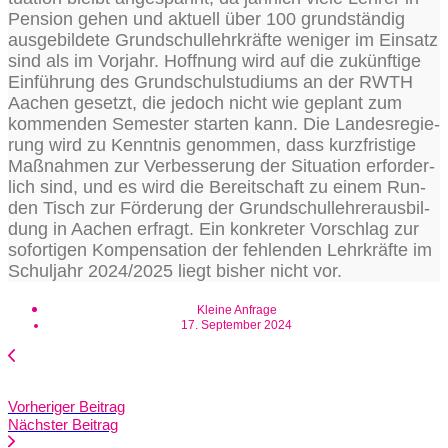
Pen­si­on gehen und aktu­ell über 100 grund­stän­dig
aus­ge­bil­de­te Grund­schul­lehr­kräf­te weni­ger im Ein­satz
sind als im Vor­jahr. Hoff­nung wird auf die zukünf­ti­ge
Ein­füh­rung des Grund­schul­stu­di­ums an der RWTH
Aachen gesetzt, die jedoch nicht wie geplant zum
kom­men­den Semes­ter star­ten kann. Die Lan­des­re­gie­
rung wird zu Kennt­nis genom­men, dass kurz­fris­ti­ge
Maß­nah­men zur Ver­bes­se­rung der Situa­ti­on erfor­der­
lich sind, und es wird die Bereit­schaft zu einem Run­
den Tisch zur För­de­rung der Grund­schul­leh­rer­aus­bil­
dung in Aachen erfragt. Ein kon­kre­ter Vor­schlag zur
sofor­ti­gen Kom­pen­sa­ti­on der feh­len­den Lehr­kräf­te im
Schul­jahr 2024/2025 liegt bis­her nicht vor.
Kleine Anfrage
17. September 2024
Vorheriger Beitrag
Nächster Beitrag