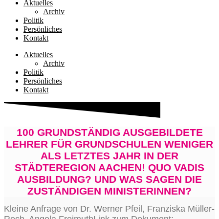
Aktuelles
Archiv
Politik
Persönliches
Kontakt
Aktuelles
Archiv
Politik
Persönliches
Kontakt
100 GRUNDSTÄNDIG AUSGEBILDETE
LEHRER FÜR GRUNDSCHULEN WENIGER
ALS LETZTES JAHR IN DER
STÄDTEREGION AACHEN! QUO VADIS
AUSBILDUNG? UND WAS SAGEN DIE
ZUSTÄNDIGEN MINISTERINNEN?
Klei­ne Anfra­ge von Dr. Wer­ner Pfeil, Fran­zis­ka Mül­ler-
Rech, Ange­la Frei­muth­Link zum Doku­ment: