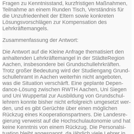
Fra­gen zu Kennt­nis­stand, kurz­fris­ti­gen Maß­nah­men,
Teil­nah­me an einem Run­den Tisch, Ver­ständ­nis für
die Unzu­frie­den­heit der Eltern sowie kon­kre­ten
Lösungs­vor­schlä­gen zur Kom­pen­sa­ti­on des
Lehrkräftemangels.
Zusam­men­fas­sung der Antwort:
Die Ant­wort auf die Klei­ne Anfra­ge the­ma­ti­siert den
anhal­ten­den Lehr­kräf­te­man­gel in der Städ­te­Re­gi­on
Aachen, ins­be­son­de­re bei Grund­schul­lehr­kräf­ten.
Trotz gro­ßer Bedeu­tung wird der Stu­di­en­gang Grund­
schul­lehr­amt in Aachen wei­ter­hin nicht ange­bo­ten,
was die Situa­ti­on ver­schärft. Eine geplan­te Depen­
dance-Lösung zwi­schen RWTH Aachen, Uni Sie­gen
und Uni Wup­per­tal zur Aus­bil­dung von Grund­schul­
leh­rern konn­te bis­her nicht erfolg­reich umge­setzt wer­
den, und es gibt Gerüch­te über einen mög­li­chen
Rück­zug eines Koope­ra­ti­ons­part­ners. Die Lan­des­re­
gie­rung ver­weist auf die Hoch­schul­au­to­no­mie und hat
kei­ne Kennt­nis von einem Rück­zug. Die Per­so­nal­si­
tua­ti­on bleibt ange­spannt, da jähr­lich vie­le Leh­rer in