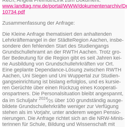
www.landtag.nrw.de/portal/WWW/dokumentenarchiv/
10734.pdf
Zusam­men­fas­sung der Anfrage:
Die Klei­ne Anfra­ge the­ma­ti­siert den anhal­ten­den
Lehr­kräf­te­man­gel in der Städ­te­Re­gi­on Aachen, ins­be­
son­de­re den feh­len­den Start des Stu­di­en­gangs
Grund­schul­lehr­amt an der RWTH Aachen. Trotz gro­
ßer Bedeu­tung für die Regi­on gibt es seit Jah­ren kei­
ne Aus­bil­dung von Grund­schul­lehr­kräf­ten vor Ort.
Eine geplan­te Depen­dance-Lösung zwi­schen RWTH
Aachen, Uni Sie­gen und Uni Wup­per­tal zur Stu­di­en­
gangs­ein­rich­tung ist bis­lang erfolg­los, und es kur­sie­
ren Gerüch­te über einen Rück­zug eines Koope­ra­ti­
ons­part­ners. Die Per­so­nal­si­tua­ti­on bleibt ange­spannt,
2024
da im Schul­jahr
⁄
über 100 grund­stän­dig aus­ge­
25
bil­de­te Grund­schul­lehr­kräf­te weni­ger zur Ver­fü­gung
ste­hen als im Vor­jahr, unter ande­rem wegen Pen­sio­
nie­run­gen. Die Anfra­ge rich­tet sich an die NRW-Minis­
te­rin­nen für Schu­le, Bil­dung und Wis­sen­schaft mit