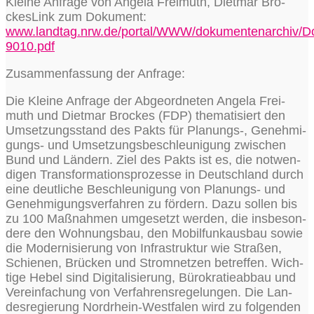
Klei­ne Anfra­ge von Ange­la Frei­muth, Diet­mar Bro­
ckes­Link zum Doku­ment:
www.landtag.nrw.de/portal/WWW/dokumentenarchiv/
9010.pdf
Zusam­men­fas­sung der Anfrage:
Die Klei­ne Anfra­ge der Abge­ord­ne­ten Ange­la Frei­
muth und Diet­mar Bro­ckes (FDP) the­ma­ti­siert den
Umset­zungs­stand des Pakts für Planungs‑, Geneh­mi­
gungs- und Umset­zungs­be­schleu­ni­gung zwi­schen
Bund und Län­dern. Ziel des Pakts ist es, die not­wen­
di­gen Trans­for­ma­ti­ons­pro­zes­se in Deutsch­land durch
eine deut­li­che Beschleu­ni­gung von Pla­nungs- und
Geneh­mi­gungs­ver­fah­ren zu för­dern. Dazu sol­len bis
zu 100 Maß­nah­men umge­setzt wer­den, die ins­be­son­
de­re den Woh­nungs­bau, den Mobil­funk­aus­bau sowie
die Moder­ni­sie­rung von Infra­struk­tur wie Stra­ßen,
Schie­nen, Brü­cken und Strom­net­zen betref­fen. Wich­
ti­ge Hebel sind Digi­ta­li­sie­rung, Büro­kra­tie­ab­bau und
Ver­ein­fa­chung von Ver­fah­rens­re­ge­lun­gen. Die Lan­
des­re­gie­rung Nord­rhein-West­fa­len wird zu fol­gen­den