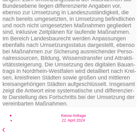
Bun­des­ebe­ne lie­gen dif­fe­ren­zier­te Anga­ben vor,
eben­so zur Umset­zung in Lan­des­zu­stän­dig­keit, die
nach bereits umge­setz­ten, in Umset­zung befind­li­chen
und noch nicht umge­setz­ten Maß­nah­men geglie­dert
sind, inklu­si­ve Zeit­plä­nen für lau­fen­de Maß­nah­men.
Im Bereich Lan­des­bau­recht wer­den Anpas­sun­gen
eben­falls nach Umset­zungs­sta­tus dar­ge­stellt, eben­so
bei Maß­nah­men zur Siche­rung aus­rei­chen­der Per­so­
nal­res­sour­cen, Bil­dung, Wis­sens­trans­fer und Attrak­ti­
vi­täts­stei­ge­rung. Die Umset­zung des digi­ta­len Bau­an­
trags in Nord­rhein-West­fa­len wird detail­liert nach Krei­
sen, kreis­frei­en Städ­ten sowie gro­ßen und mitt­le­ren
kreis­an­ge­hö­ri­gen Städ­ten auf­ge­schlüs­selt. Ins­ge­samt
zeigt die Ant­wort eine sys­te­ma­ti­sche und dif­fe­ren­zier­
te Dar­stel­lung des Fort­schritts bei der Umset­zung der
ver­ein­bar­ten Maßnahmen.
Kleine Anfrage
22. April 2024