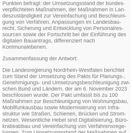
Punk­ten befragt: der Umset­zungs­stand der bun­des­
ver­pflich­te­ten Maß­nah­men, der Maß­nah­men in Lan­
des­zu­stän­dig­keit zur Ver­ein­fa­chung und Beschleu­ni­
gung von Ver­fah­ren, Anpas­sun­gen im Lan­des­bau­
recht, Siche­rung und Ent­wick­lung von Per­so­nal­res­
sour­cen sowie der Fort­schritt bei der Ein­füh­rung des
digi­ta­len Bau­an­trags, dif­fe­ren­ziert nach
Kommunalebenen.
Zusam­men­fas­sung der Antwort:
Die Lan­des­re­gie­rung Nord­rhein-West­fa­len berich­tet
zum Stand der Umset­zung des Pakts für Planungs‑,
Geneh­mi­gungs- und Umset­zungs­be­schleu­ni­gung zwi­
schen Bund und Län­dern, der am 6. Novem­ber 2023
beschlos­sen wur­de. Der Pakt umfasst bis zu 100
Maß­nah­men zur Beschleu­ni­gung von Woh­nungs­bau,
Mobil­funk­aus­bau sowie Moder­ni­sie­rung von Infra­
struk­tur wie Stra­ßen, Schie­nen, Brü­cken und Strom­
net­zen. Wesent­li­che Hebel sind Digi­ta­li­sie­rung, Büro­
kra­tie­ab­bau und Ver­ein­fa­chung von Ver­fah­rens­re­ge­
lun­gen. Zum Umset­zungs­stand der Maß­nah­men auf