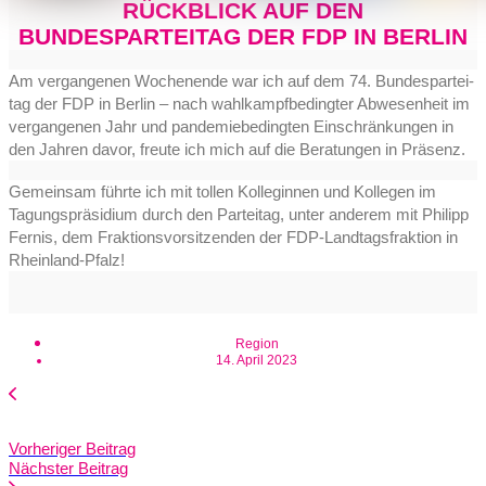
RÜCKBLICK AUF DEN
BUNDESPARTEITAG DER FDP IN BERLIN
Am ver­gan­ge­nen Wochen­en­de war ich auf dem 74. Bun­des­par­tei­
tag der
FDP
in Ber­lin – nach wahl­kampf­be­ding­ter Abwe­sen­heit im
ver­gan­ge­nen Jahr und pan­de­mie­be­ding­ten Ein­schrän­kun­gen in
den Jah­ren davor, freu­te ich mich auf die Bera­tun­gen in Präsenz.
Gemein­sam führ­te ich mit tol­len Kol­le­gin­nen und Kol­le­gen im
Tagungs­prä­si­di­um durch den Par­tei­tag, unter ande­rem mit
Phil­ipp
Fer­nis
, dem Frak­ti­ons­vor­sit­zen­den der FDP-Land­tags­frak­ti­on in
Rheinland-Pfalz!
Region
14. April 2023
Vorheriger Beitrag
Nächster Beitrag