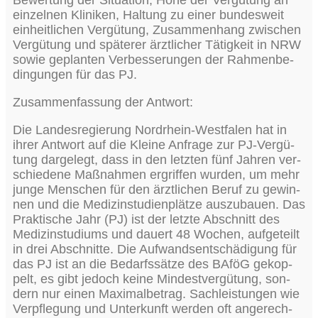
ein­zel­nen Kli­ni­ken, Hal­tung zu einer bun­des­weit
ein­heit­li­chen Ver­gü­tung, Zusam­men­hang zwi­schen
Ver­gü­tung und spä­te­rer ärzt­li­cher Tätig­keit in NRW
sowie geplan­ten Ver­bes­se­run­gen der Rah­men­be­
din­gun­gen für das PJ.
Zusam­men­fas­sung der Antwort:
Die Lan­des­re­gie­rung Nord­rhein-West­fa­len hat in
ihrer Ant­wort auf die Klei­ne Anfra­ge zur PJ-Ver­gü­
tung dar­ge­legt, dass in den letz­ten fünf Jah­ren ver­
schie­de­ne Maß­nah­men ergrif­fen wur­den, um mehr
jun­ge Men­schen für den ärzt­li­chen Beruf zu gewin­
nen und die Medi­zin­stu­di­en­plät­ze aus­zu­bau­en. Das
Prak­ti­sche Jahr (PJ) ist der letz­te Abschnitt des
Medi­zin­stu­di­ums und dau­ert 48 Wochen, auf­ge­teilt
in drei Abschnit­te. Die Auf­wands­ent­schä­di­gung für
das PJ ist an die Bedarfs­sät­ze des BAföG gekop­
pelt, es gibt jedoch kei­ne Min­dest­ver­gü­tung, son­
dern nur einen Maxi­mal­be­trag. Sach­leis­tun­gen wie
Ver­pfle­gung und Unter­kunft wer­den oft ange­rech­