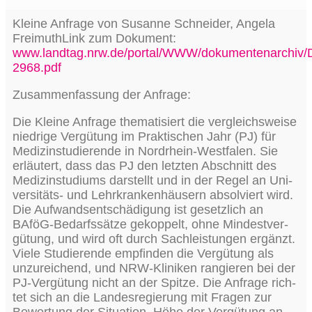
Klei­ne Anfra­ge von Susan­ne Schnei­der, Ange­la
Frei­muth­Link zum Doku­ment:
www.landtag.nrw.de/portal/WWW/dokumentenarchiv
2968.pdf
Zusam­men­fas­sung der Anfrage:
Die Klei­ne Anfra­ge the­ma­ti­siert die ver­gleichs­wei­se
nied­ri­ge Ver­gü­tung im Prak­ti­schen Jahr (PJ) für
Medi­zin­stu­die­ren­de in Nord­rhein-West­fa­len. Sie
erläu­tert, dass das PJ den letz­ten Abschnitt des
Medi­zin­stu­di­ums dar­stellt und in der Regel an Uni­
ver­si­täts- und Lehr­kran­ken­häu­sern absol­viert wird.
Die Auf­wands­ent­schä­di­gung ist gesetz­lich an
BAföG-Bedarfs­sät­ze gekop­pelt, ohne Min­dest­ver­
gü­tung, und wird oft durch Sach­leis­tun­gen ergänzt.
Vie­le Stu­die­ren­de emp­fin­den die Ver­gü­tung als
unzu­rei­chend, und NRW-Kli­ni­ken ran­gie­ren bei der
PJ-Ver­gü­tung nicht an der Spit­ze. Die Anfra­ge rich­
tet sich an die Lan­des­re­gie­rung mit Fra­gen zur
Bewer­tung der Situa­ti­on, Höhe der Ver­gü­tung an