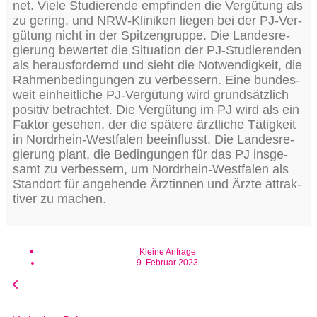
net. Vie­le Stu­die­ren­de emp­fin­den die Ver­gü­tung als
zu gering, und NRW-Kli­ni­ken lie­gen bei der PJ-Ver­
gü­tung nicht in der Spit­zen­grup­pe. Die Lan­des­re­
gie­rung bewer­tet die Situa­ti­on der PJ-Stu­die­ren­den
als her­aus­for­dernd und sieht die Not­wen­dig­keit, die
Rah­men­be­din­gun­gen zu ver­bes­sern. Eine bun­des­
weit ein­heit­li­che PJ-Ver­gü­tung wird grund­sätz­lich
posi­tiv betrach­tet. Die Ver­gü­tung im PJ wird als ein
Fak­tor gese­hen, der die spä­te­re ärzt­li­che Tätig­keit
in Nord­rhein-West­fa­len beein­flusst. Die Lan­des­re­
gie­rung plant, die Bedin­gun­gen für das PJ ins­ge­
samt zu ver­bes­sern, um Nord­rhein-West­fa­len als
Stand­ort für ange­hen­de Ärz­tin­nen und Ärz­te attrak­
ti­ver zu machen.
Kleine Anfrage
9. Februar 2023