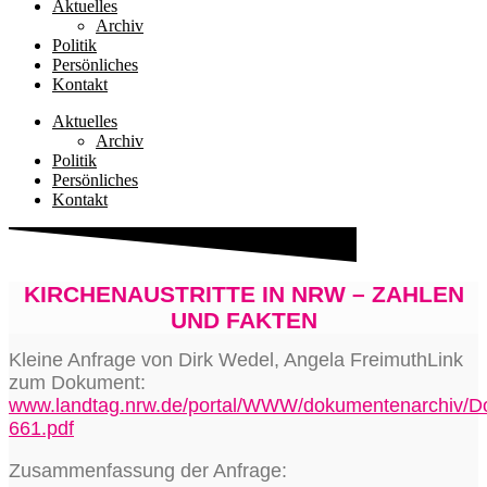
Aktuelles
Archiv
Politik
Persönliches
Kontakt
Aktuelles
Archiv
Politik
Persönliches
Kontakt
KIRCHENAUSTRITTE IN NRW – ZAHLEN
UND FAKTEN
Klei­ne Anfra­ge von Dirk Wedel, Ange­la Frei­muth­Link
zum Doku­ment:
www.landtag.nrw.de/portal/WWW/dokumentenarchiv/
661.pdf
Zusam­men­fas­sung der Anfrage: