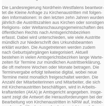
Die Lan­des­re­gie­rung Nord­rhein-West­fa­lens beant­wor­
tet die Klei­ne Anfra­ge zu Kir­chen­aus­trit­ten mit fol­gen­
den Infor­ma­tio­nen: In den letz­ten zehn Jah­ren wur­den
jähr­lich die Aus­tritts­zah­len aus Kir­chen oder sons­ti­gen
Reli­gi­ons- oder Welt­an­schau­ungs­ge­mein­schaf­ten des
öffent­li­chen Rechts nach Amts­ge­richts­be­zir­ken
erfasst. Dabei wird unter­schie­den, wie vie­le Aus­trit­te
münd­lich zur Nie­der­schrift des Urkunds­be­am­ten
erklärt wur­den. Die Aus­ge­tre­te­nen wer­den zudem
nach Geburts­jahr­gän­gen kate­go­ri­siert. Aktu­ell
bestehen in vie­len Amts­ge­richts­be­zir­ken lan­ge War­te­
zei­ten für Ter­mi­ne zur münd­li­chen Aus­tritts­er­klä­rung,
die oft meh­re­re Wochen oder Mona­te betra­gen. Die
Ter­min­ver­ga­be erfolgt teil­wei­se digi­tal, wobei neue
Ter­mi­ne meist monat­lich frei­ge­schal­tet wer­den. Die
Anzahl der Mit­ar­bei­te­rin­nen und Mit­ar­bei­ter, die sich
mit Kir­chen­aus­trit­ten beschäf­ti­gen, wird in Arbeits­
kraft­an­tei­len (AKA) je Amts­ge­richt ange­ge­ben. Ins­ge­
samt zeigt die Ant­wort die Her­aus­for­de­run­gen bei der
Bear­bei­tung von Kir­chen­aus­trit­ten in NRW auf, ins­be­