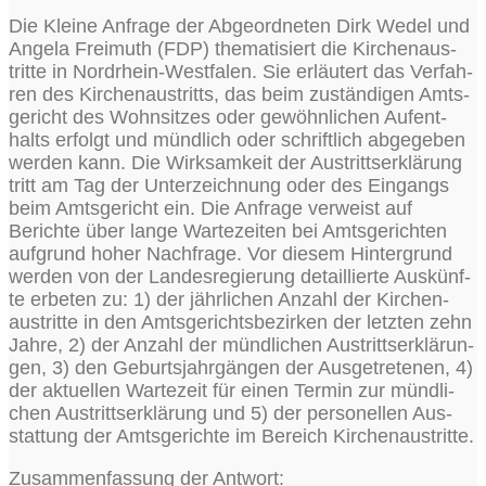
Die Klei­ne Anfra­ge der Abge­ord­ne­ten Dirk Wedel und
Ange­la Frei­muth (FDP) the­ma­ti­siert die Kir­chen­aus­
trit­te in Nord­rhein-West­fa­len. Sie erläu­tert das Ver­fah­
ren des Kir­chen­aus­tritts, das beim zustän­di­gen Amts­
ge­richt des Wohn­sit­zes oder gewöhn­li­chen Auf­ent­
halts erfolgt und münd­lich oder schrift­lich abge­ge­ben
wer­den kann. Die Wirk­sam­keit der Aus­tritts­er­klä­rung
tritt am Tag der Unter­zeich­nung oder des Ein­gangs
beim Amts­ge­richt ein. Die Anfra­ge ver­weist auf
Berich­te über lan­ge War­te­zei­ten bei Amts­ge­rich­ten
auf­grund hoher Nach­fra­ge. Vor die­sem Hin­ter­grund
wer­den von der Lan­des­re­gie­rung detail­lier­te Aus­künf­
te erbe­ten zu: 1) der jähr­li­chen Anzahl der Kir­chen­
aus­trit­te in den Amts­ge­richts­be­zir­ken der letz­ten zehn
Jah­re, 2) der Anzahl der münd­li­chen Aus­tritts­er­klä­run­
gen, 3) den Geburts­jahr­gän­gen der Aus­ge­tre­te­nen, 4)
der aktu­el­len War­te­zeit für einen Ter­min zur münd­li­
chen Aus­tritts­er­klä­rung und 5) der per­so­nel­len Aus­
stat­tung der Amts­ge­rich­te im Bereich Kirchenaustritte.
Zusam­men­fas­sung der Antwort: